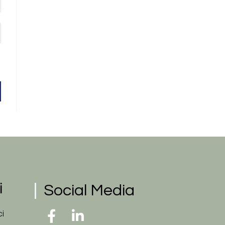
i
Social Media
ci