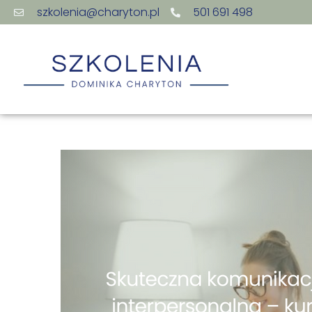
szkolenia@charyton.pl
501 691 498