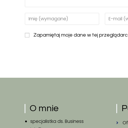
Zapamiętaj moje dane w tej przeglądarc
O mnie
P
specjalistka ds. Business
Of