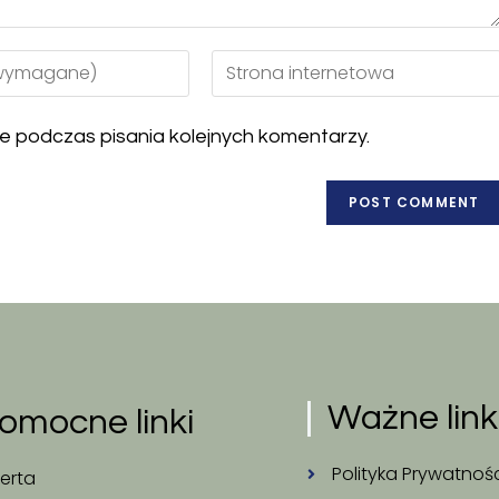
e podczas pisania kolejnych komentarzy.
Ważne link
omocne linki
Polityka Prywatnoś
erta