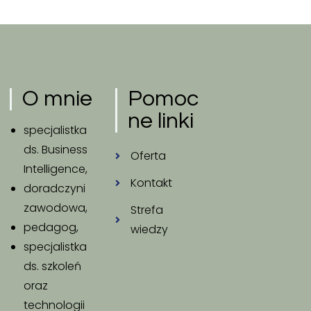
O mnie
Pomoc
ne linki
specjalistka
ds. Business
Oferta
Intelligence,
Kontakt
doradczyni
zawodowa,
Strefa
pedagog,
wiedzy
specjalistka
ds. szkoleń
oraz
technologii