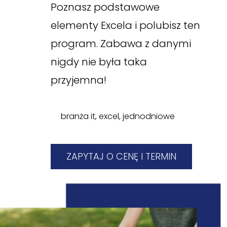
Poznasz podstawowe
elementy Excela i polubisz ten
program. Zabawa z danymi
nigdy nie była taka
przyjemna!
branża it
,
excel
,
jednodniowe
ZAPYTAJ O CENĘ I TERMIN