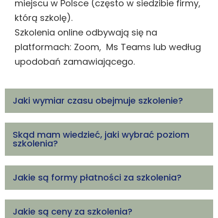
miejscu w Polsce (często w siedzibie firmy,
którą szkolę).
Szkolenia online odbywają się na
platformach: Zoom, Ms Teams lub według
upodobań zamawiającego.
Jaki wymiar czasu obejmuje szkolenie?
Skąd mam wiedzieć, jaki wybrać poziom
szkolenia?
Jakie są formy płatności za szkolenia?
Jakie są ceny za szkolenia?