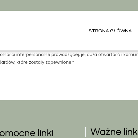
STRONA GŁÓWNA
dolności interpersonalne prowadzącej, jej duża otwartość i komu
dardów, które zostały zapewnione.”
Ważne link
omocne linki