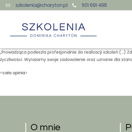
szkolenia@charyton.pl
501 691 498
„Prowadząca podeszła profesjonalnie do realizacji szkoleń.(…) Z
życzliwości. Wyrażamy swoje zadowolenie oraz uznanie dla stan
<
cała opinia
>
O mnie
P