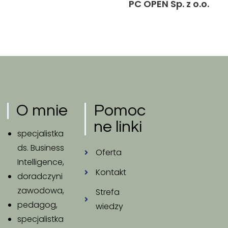
PC OPEN Sp. z o.o.
O mnie
Pomoc
ne linki
specjalistka
ds. Business
Oferta
Intelligence,
Kontakt
doradczyni
zawodowa,
Strefa
pedagog,
wiedzy
specjalistka