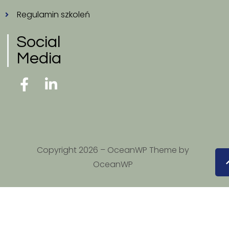
Regulamin szkoleń
Social
Media
Copyright 2026 – OceanWP Theme by
OceanWP