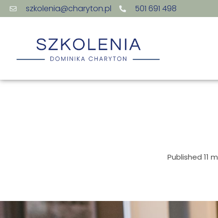
szkolenia@charyton.pl
501 691 498
Published
11 m