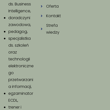
ds. Business
Oferta
Intelligence,
Kontakt
doradczyni
zawodowa,
Strefa
pedagog,
wiedzy
specjalistka
ds. szkoleń
oraz
technologii
elektroniczne
go
przetwarzani
a informacji,
egzaminator
ECDL,
trener i