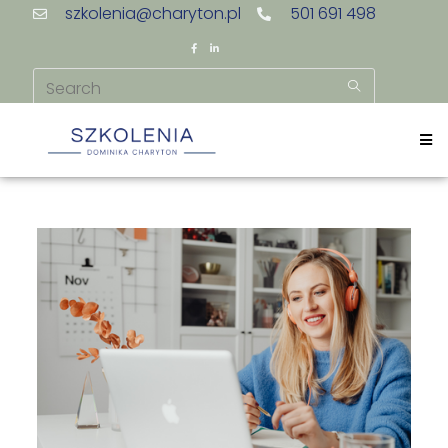
szkolenia@charyton.pl
501 691 498