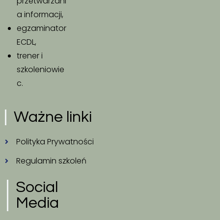
przetwarzani
a informacji,
egzaminator
ECDL,
trener i
szkoleniowie
c.
Ważne linki
Polityka Prywatności
Regulamin szkoleń
Social
Media