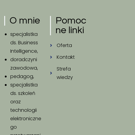
O mnie
Pomoc
ne linki
specjalistka
ds. Business
Oferta
Intelligence,
Kontakt
doradczyni
zawodowa,
Strefa
pedagog,
wiedzy
specjalistka
ds. szkoleń
oraz
technologii
elektroniczne
go