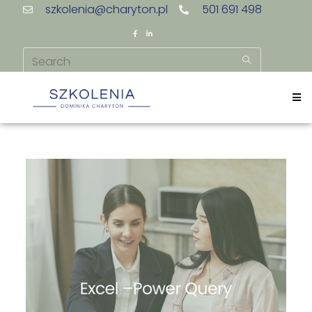
szkolenia@charyton.pl
501 691 498