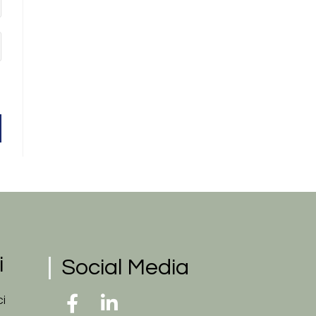
i
Social Media
ci