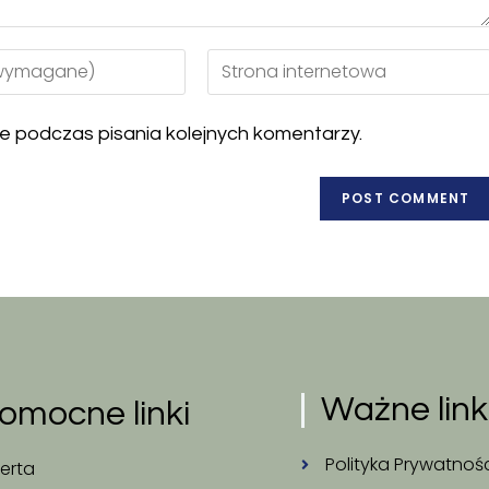
e podczas pisania kolejnych komentarzy.
Ważne link
omocne linki
Polityka Prywatnoś
erta