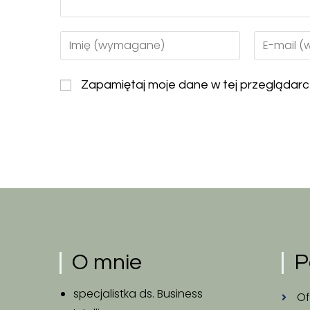
Zapamiętaj moje dane w tej przeglądarc
O mnie
P
specjalistka ds. Business
Of