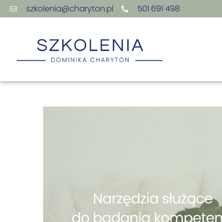
szkolenia@charyton.pl
501 691 498