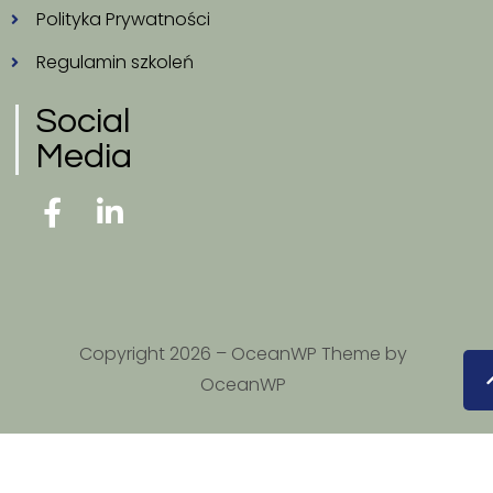
Polityka Prywatności
Regulamin szkoleń
Social
Media
Copyright 2026 – OceanWP Theme by
OceanWP