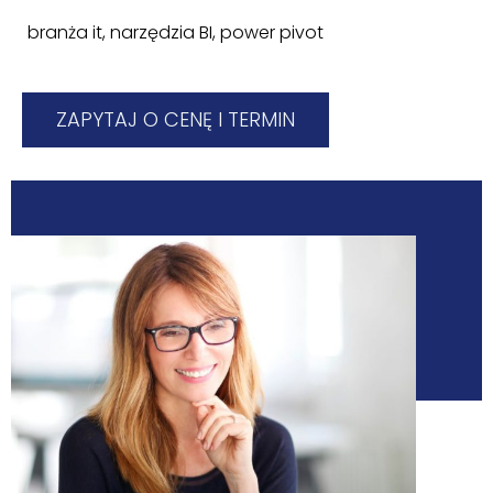
branża it
,
narzędzia BI
,
power pivot
ZAPYTAJ O CENĘ I TERMIN