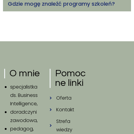
Gdzie mogę znaleźć programy szkoleń?
O mnie
Pomoc
ne linki
specjalistka
ds. Business
Oferta
Intelligence,
Kontakt
doradczyni
zawodowa,
Strefa
pedagog,
wiedzy