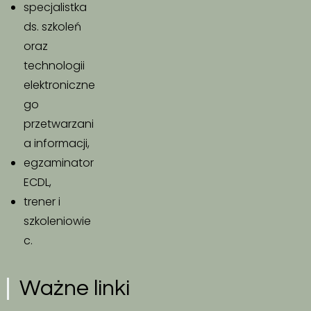
specjalistka
ds. szkoleń
oraz
technologii
elektroniczne
go
przetwarzani
a informacji,
egzaminator
ECDL,
trener i
szkoleniowie
c.
Ważne linki