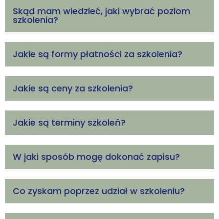
Skąd mam wiedzieć, jaki wybrać poziom
szkolenia?
Jakie są formy płatności za szkolenia?
Jakie są ceny za szkolenia?
Jakie są terminy szkoleń?
W jaki sposób mogę dokonać zapisu?
Co zyskam poprzez udział w szkoleniu?