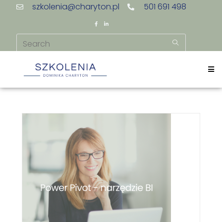
szkolenia@charyton.pl
501 691 498