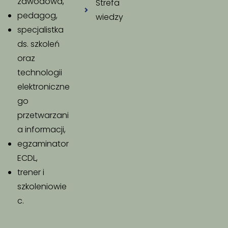
zawodowa,
Strefa
pedagog,
wiedzy
specjalistka
ds. szkoleń
oraz
technologii
elektroniczne
go
przetwarzani
a informacji,
egzaminator
ECDL,
trener i
szkoleniowie
c.