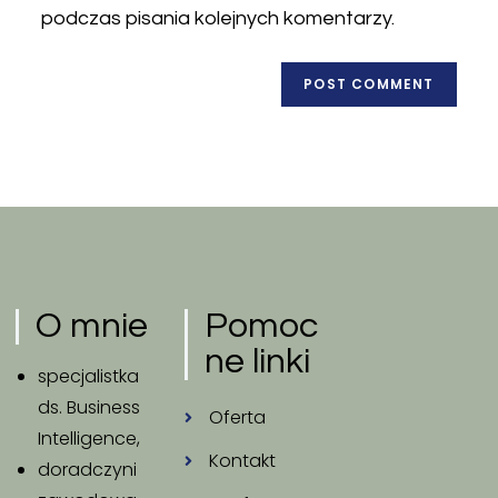
podczas pisania kolejnych komentarzy.
O mnie
Pomoc
ne linki
specjalistka
ds. Business
Oferta
Intelligence,
Kontakt
doradczyni