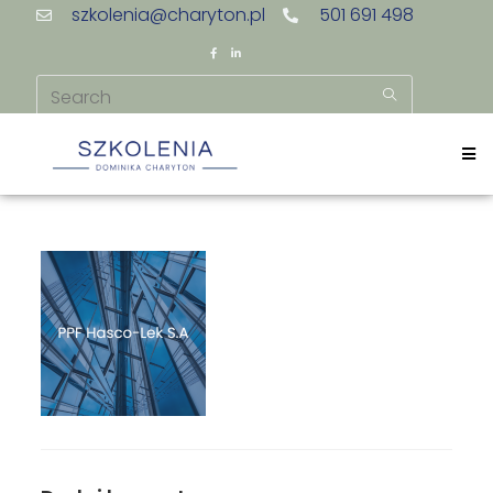
szkolenia@charyton.pl
501 691 498