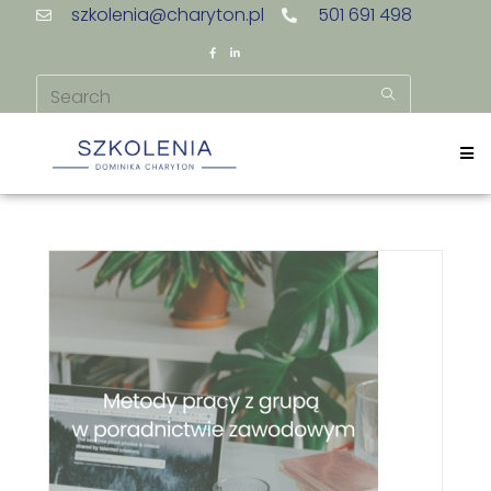
szkolenia@charyton.pl
501 691 498