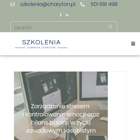
szkolenia@charyton.pl
501 691 498